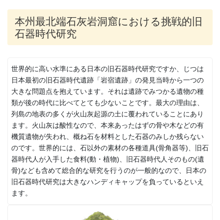
本州最北端石灰岩洞窟における挑戦的旧
石器時代研究
世界的に高い水準にある日本の旧石器時代研究ですか、じつは
日本最初の旧石器時代遺跡「岩宿遺跡」の発見当時から一つの
大きな問題点を抱えています。それは遺跡でみつかる遺物の種
類が後の時代に比べてとても少ないことです。最大の理由は、
列島の地表の多くが火山灰起源の土に覆われていることにあり
ます。火山灰は酸性なので、本来あったはずの骨や木などの有
機質遺物が失われ、概ね石を材料とした石器のみしか残らない
のです。世界的には、石以外の素材の各種道具(骨角器等)、旧石
器時代人が入手した食料(動・植物)、旧石器時代人そのもの(遺
骨)なども含めて総合的な研究を行うのが一般的なので、日本の
旧石器時代研究は大きなハンディキャップを負っているといえ
ます。