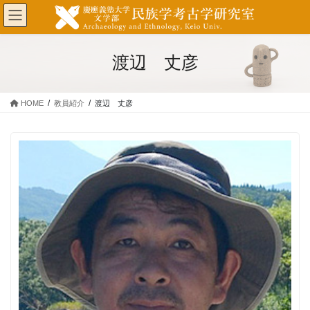
コ
ナ
ン
ビ
テ
ゲ
ン
ー
渡辺 丈彦
ツ
シ
に
ョ
移
ン
HOME
教員紹介
渡辺 丈彦
動
に
移
動