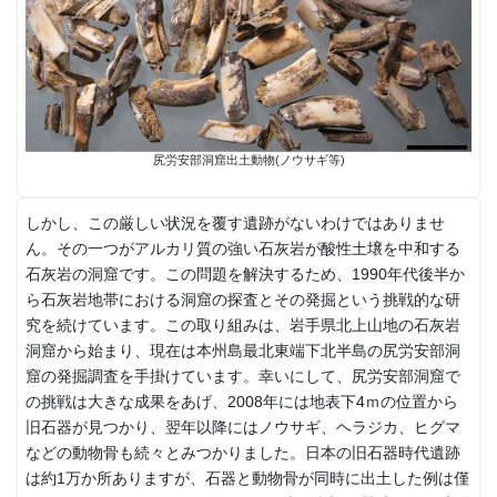
尻労安部洞窟出土動物(ノウサギ等)
しかし、この厳しい状況を覆す遺跡がないわけではありませ
ん。その一つがアルカリ質の強い石灰岩が酸性土壌を中和する
石灰岩の洞窟です。この問題を解決するため、1990年代後半か
ら石灰岩地帯における洞窟の探査とその発掘という挑戦的な研
究を続けています。この取り組みは、岩手県北上山地の石灰岩
洞窟から始まり、現在は本州島最北東端下北半島の尻労安部洞
窟の発掘調査を手掛けています。幸いにして、尻労安部洞窟で
の挑戦は大きな成果をあげ、2008年には地表下4ｍの位置から
旧石器が見つかり、翌年以降にはノウサギ、ヘラジカ、ヒグマ
などの動物骨も続々とみつかりました。日本の旧石器時代遺跡
は約1万か所ありますが、石器と動物骨が同時に出土した例は僅