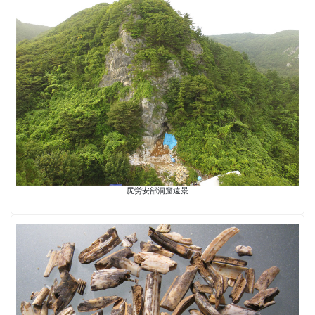
尻労安部洞窟遠景