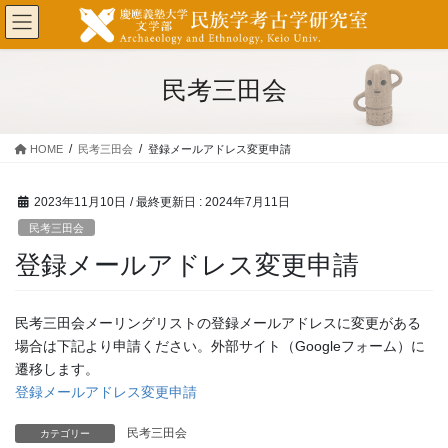
コ
ナ
ン
ビ
テ
ゲ
ン
ー
民考三田会
ツ
シ
に
ョ
移
ン
HOME
民考三田会
登録メールアドレス変更申請
動
に
移
動
2023年11月10日
/ 最終更新日 :
2024年7月11日
民考三田会
登録メールアドレス変更申請
民考三田会メーリングリストの登録メールアドレスに変更がある
場合は下記より申請ください。外部サイト（Googleフォーム）に
遷移します。
登録メールアドレス変更申請
民考三田会
カテゴリー